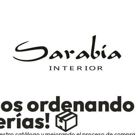
os ordenando
rías! 📦
estro catálogo y mejorando el proceso de compra