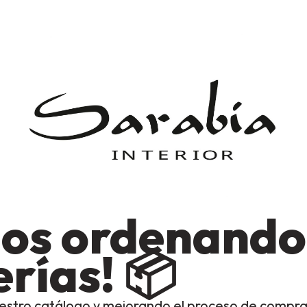
os ordenando
rías! 📦
estro catálogo y mejorando el proceso de compra