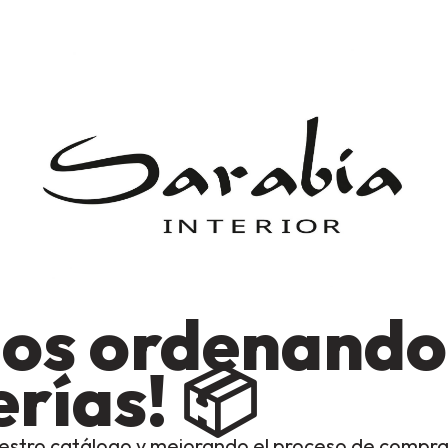
os ordenando
rías! 📦
estro catálogo y mejorando el proceso de compra