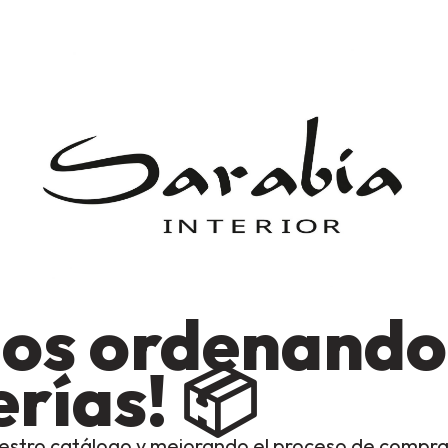
os ordenando
rías! 📦
estro catálogo y mejorando el proceso de compra